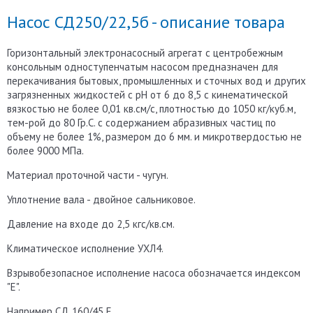
Насос СД250/22,5б - описание товара
Горизонтальный электронасосный агрегат с центробежным
консольным одноступенчатым насосом предназначен для
перекачивания бытовых, промышленных и сточных вод и других
загрязненных жидкостей с рН от 6 до 8,5 с кинематической
вязкостью не более 0,01 кв.см/с, плотностью до 1050 кг/куб.м,
тем-рой до 80 Гр.С. с содержанием абразивных частиц по
объему не более 1%, размером до 6 мм. и микротвердостью не
более 9000 МПа.
Материал проточной части - чугун.
Уплотнение вала - двойное сальниковое.
Давление на входе до 2,5 кгс/кв.см.
Климатическое исполнение УХЛ4.
Взрывобезопасное исполнение насоса обозначается индексом
"Е".
Например СД 160/45 Е.