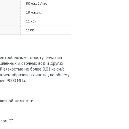
80 м.куб./час
18 м.в.ст.
11 кВт
1500
 центробежным одноступенчатым
шленных и сточных вод и других
 вязкостью не более 0,01 кв.см/с,
ржанием абразивных частиц по объему
лее 9000 МПа.
ывочной жидкости.
ом "Е".