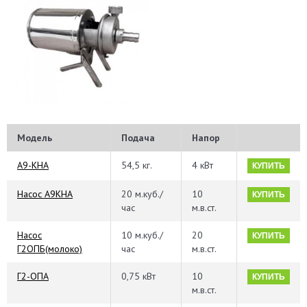
Модель
Подача
Напор
А9-КНА
54,5 кг.
4 кВт
КУПИТЬ
Насос А9КНА
20 м.куб./
10
КУПИТЬ
час
м.в.ст.
Насос
10 м.куб./
20
КУПИТЬ
Г2ОПБ(молоко)
час
м.в.ст.
Г2-ОПА
0,75 кВт
10
КУПИТЬ
м.в.ст.