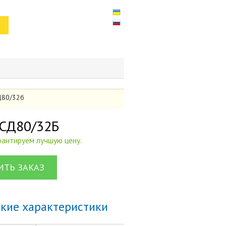
СД80/32б
 СД80/32Б
арантируем лучшую цену.
ТЬ ЗАКАЗ
ские характеристики