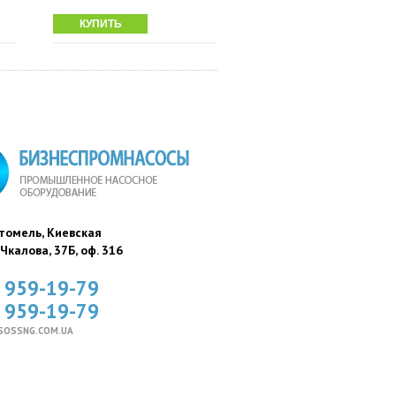
КУПИТЬ
стомель, Киевская
. Чкалова, 37Б, оф. 316
) 959-19-79
) 959-19-79
SOSSNG.COM.UA