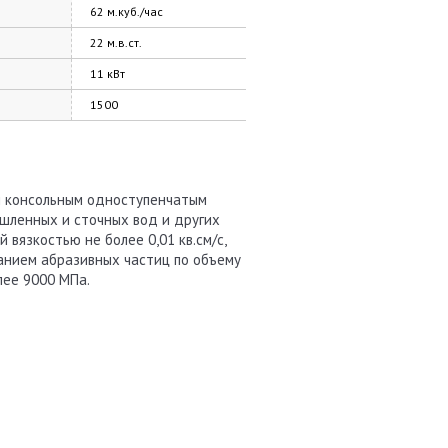
62 м.куб./час
22 м.в.ст.
11 кВт
1500
м консольным одноступенчатым
шленных и сточных вод и других
 вязкостью не более 0,01 кв.см/с,
ржанием абразивных частиц по объему
лее 9000 МПа.