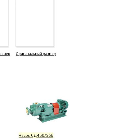
азмер
Оригинальный размер
Насос СД450/56б