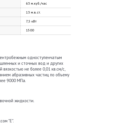
63 м.куб./час
13 м.в.ст.
7,5 кВт
1500
 центробежным одноступенчатым
шленных и сточных вод и других
 вязкостью не более 0,01 кв.см/с,
ржанием абразивных частиц по объему
лее 9000 МПа.
ывочной жидкости.
ом "Е".