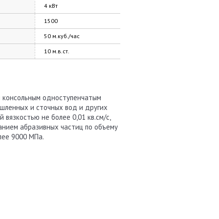
4 кВт
1500
50 м.куб./час
10 м.в.ст.
м консольным одноступенчатым
шленных и сточных вод и других
 вязкостью не более 0,01 кв.см/с,
ржанием абразивных частиц по объему
лее 9000 МПа.