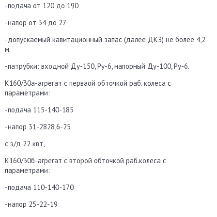
-подача от 120 до 190
-напор от 34 до 27
-допускаемый кавитационный запас (далее ДКЗ) не более 4,2
м.
-патрубки: входной Ду-150, Ру-6, напорный Ду-100, Ру-6.
К160/30а-агрегат с перваой обточкой раб. колеса с
параметрами:
-подача 115-140-185
-напор 31-2828,6-25
с э/д 22 квт,
К160/30б-агрегат с второй обточкой раб.колеса с
параметрами:
-подача 110-140-170
-напор 25-22-19