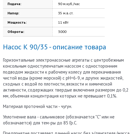
Подача:
90 м.куб./час
Напор:
35 м.в.ст.
Мощность:
11 кВт
Обороты:
3000
Насос К 90/35 - описание товара
Горизонтальные электронасосные агрегаты с центробежным
консольным одноступенчатым насосом с односторонним
подводом жидкости к рабочему колесу для перекачивания
чистой воды (кроме морской) с рН=6-9, и других жидкостей,
сходных с водой по плотности, вязкости и химической
активности, содержащих твердые включения размером до 0,2
мм, объемная концентрация которых не превышает 0,1%.
Материал проточной части - чугун.
Уплотнение вала - сальниковое (обозначается "С" или не
обозначается) для тем-ры до 85 Гр.С.
Предприятие поставляет данный насос без э/двигателя (масса