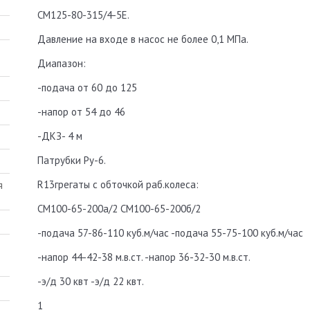
СМ125-80-315/4-5Е.
Давление на входе в насос не более 0,1 МПа.
Диапазон:
-подача от 60 до 125
-напор от 54 до 46
-ДКЗ- 4 м
Патрубки Ру-6.
R13грегаты с обточкой раб.колеса:
СМ100-65-200а/2 СМ100-65-200б/2
-подача 57-86-110 куб.м/час -подача 55-75-100 куб.м/час
-напор 44-42-38 м.в.ст. -напор 36-32-30 м.в.ст.
-э/д 30 квт -э/д 22 квт.
1