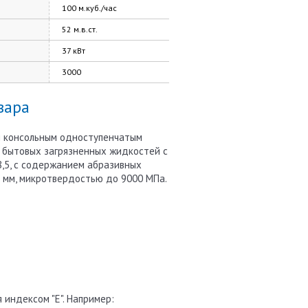
100 м.куб./час
52 м.в.ст.
37 кВт
3000
вара
м консольным одноступенчатым
 бытовых загрязненных жидкостей с
6-8,5, с содержанием абразивных
5 мм, микротвердостью до 9000 МПа.
индексом "Е". Например: