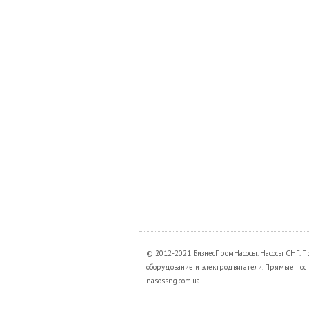
© 2012-2021 БизнесПромНасосы. Насосы СНГ. 
оборудование и электродвигатели. Прямые постав
nasossng.com.ua