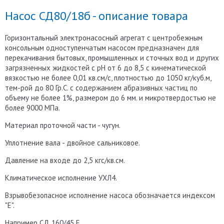
Насос СД80/18б - описание товара
Горизонтальный электронасосный агрегат с центробежным
консольным одноступенчатым насосом предназначен для
перекачивания бытовых, промышленных и сточных вод и других
загрязненных жидкостей с рН от 6 до 8,5 с кинематической
вязкостью не более 0,01 кв.см/с, плотностью до 1050 кг/куб.м,
тем-рой до 80 Гр.С. с содержанием абразивных частиц по
объему не более 1%, размером до 6 мм. и микротвердостью не
более 9000 МПа.
Материал проточной части - чугун.
Уплотнение вала - двойное сальниковое.
Давление на входе до 2,5 кгс/кв.см.
Климатическое исполнение УХЛ4.
Взрывобезопасное исполнение насоса обозначается индексом
"Е".
Например СД 160/45 Е.