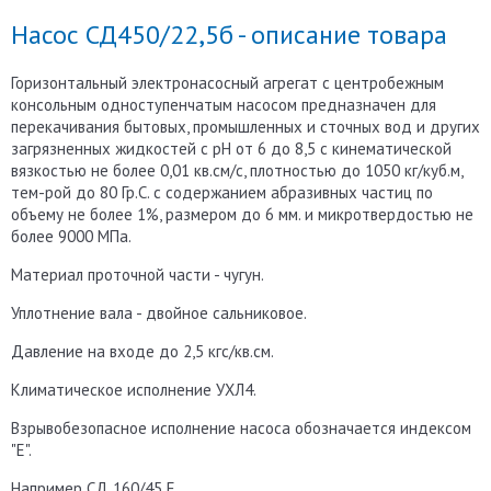
Насос СД450/22,5б - описание товара
Горизонтальный электронасосный агрегат с центробежным
консольным одноступенчатым насосом предназначен для
перекачивания бытовых, промышленных и сточных вод и других
загрязненных жидкостей с рН от 6 до 8,5 с кинематической
вязкостью не более 0,01 кв.см/с, плотностью до 1050 кг/куб.м,
тем-рой до 80 Гр.С. с содержанием абразивных частиц по
объему не более 1%, размером до 6 мм. и микротвердостью не
более 9000 МПа.
Материал проточной части - чугун.
Уплотнение вала - двойное сальниковое.
Давление на входе до 2,5 кгс/кв.см.
Климатическое исполнение УХЛ4.
Взрывобезопасное исполнение насоса обозначается индексом
"Е".
Например СД 160/45 Е.