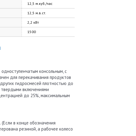
12,5 м.куб./час
12,5 м.в.ст.
2,2 кВт
1500
а
 одноступенчатым консольным, с
ачен для перекачивания продуктов
и других гидросмесей плотностью до
8, с твердыми включениями
нцентрацией до 25%, максимальным
. (Если в конце обозначения
утерована резиной, а рабочее колесо