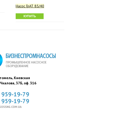
Насос ГрАТ 85/40
КУПИТЬ
стомель, Киевская
. Чкалова, 37Б, оф. 316
) 959-19-79
) 959-19-79
SOSSNG.COM.UA