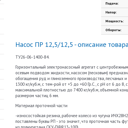
Подача:
Напор:
Мощность:
Обороты:
Насос ПР 12,5/12,5 - описание товар
ТУ26-06-1400-84.
Горизонтальный электронасосный агрегат с центробежным
осевым подводом жидкости, насосом (песковым) предназн
обогащения руд и глиноземного производства, песчаных 
1300 кг/куб.м, с тем-рой от +5 до +60 Гр.С., с рН от 6 до 
максимальной плотностью до 7400 кг/куб.м, объемной ко
размером частиц 6 мм.
Материал проточной части
-износостойкая резина, рабочее колесо из чугуна ИЧХ28Н2
поставлены буквы РП - это значит, что проточная часть ф
из полиуретана СКУ-ПФR13-100).