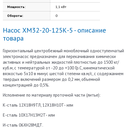
Мощность:
1,1 кВт
Обороты:
0
Насос ХМ32-20-125К-5 - описание
товара
Горизонтальный центробежный моноблочный одноступенчатый
электронасос предназначен для перекачивания химически
активных и нейтральных жидкостей плотностью до 1500 кг/
куб.м, с температурой от -20 до +100 Гр.С, кинематической
вязкостью 5х10 в минус шестой степени кв.м/с, с содержанием
твердых включений размером до 0,2 мм, объемной
концентрацией до 0,5%.
Исполнение по материалу проточной части (литье):
К-сталь 12Х18Н9ТЛ, 12Х18Н10Т- или
Е-сталь 10Х17Н13М2Т- или
И-сталь 06ХН28МДТ.