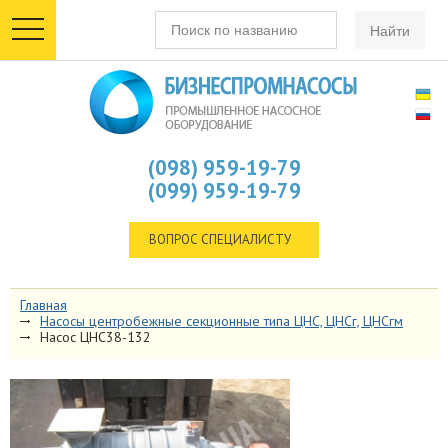
toggle
navigation
(098) 959-19-79
(099) 959-19-79
ВОПРОС СПЕЦИАЛИСТУ
Главная
Насосы центробежные секционные типа ЦНС, ЦНСг, ЦНСгм
Насос ЦНС38-132