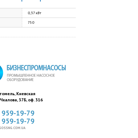
0,37 кВт
750
стомель, Киевская
. Чкалова, 37Б, оф. 316
) 959-19-79
) 959-19-79
SOSSNG.COM.UA