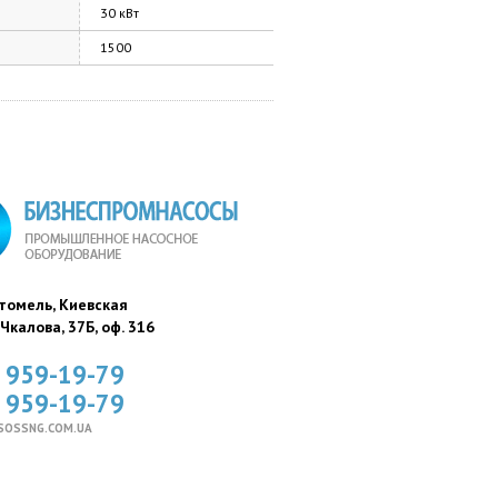
30 кВт
1500
стомель, Киевская
. Чкалова, 37Б, оф. 316
) 959-19-79
) 959-19-79
SOSSNG.COM.UA